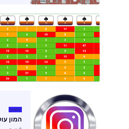
אינטרנט
המון עו