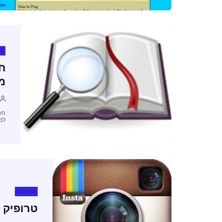
אי
חי
מ
הע
למ
אינטרנט
טרופיק 