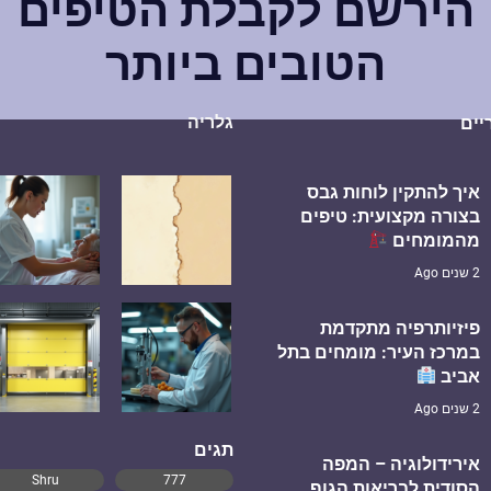
הירשם לקבלת הטיפים
הטובים ביותר
גלריה
יים
איך להתקין לוחות גבס
בצורה מקצועית: טיפים
מהמומחים
2 שנים Ago
פיזיותרפיה מתקדמת
במרכז העיר: מומחים בתל
אביב
2 שנים Ago
תגים
אירידולוגיה – המפה
Shru
777
הסודית לבריאות הגוף