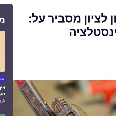
לציון מסביר על:
מ
נסטלציה
LOG
איך
מקצ
t