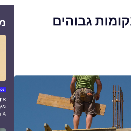
ומות גבוהים
מ
LOG
איך
מקצ
t