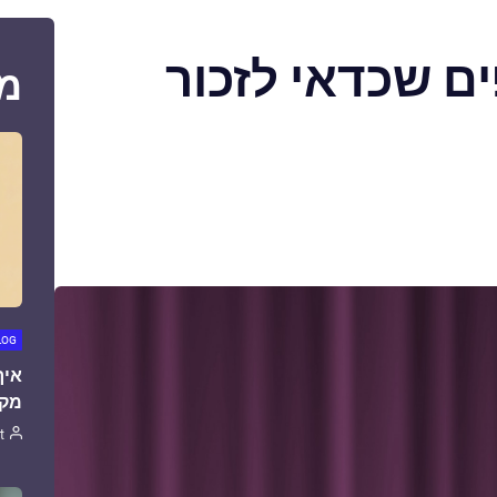
פים שכדאי לזכור
מ
LOG
איך
מקצ
t