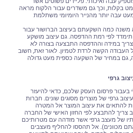
מספיק עבה ואיכותי. פליירים פשוטים אשר
קמט בקלות, וכך גם משדרים עבור הלקוח מראה
מעט עבה יותר מהנייר היומיומי משתלמת
משנה כמה השקעתם בעיצוב הברושור עבור
תימדד לפי רמת ההדפסה. גם עיצוב מושקע
י שצריך במידה וההדפסה התבצעה בצורה לא
 העבודה הקשה לרדת לטמיון. לאור זאת, חשוב
 גם במחיר של השקעה כספית מעט גדולה
צוב גרפי
 בעבור פרסום העסק שלכם, כדאי להיעזר
וב גרפי של מוצרים מסוגים שונים. חברות
דעות להתאים את עיצוב המוצר אל המטרה
ב צריך להתבצע לפי החזון האישי של החברה
ותיו של מעצב גרפי אשר מזדהה עם מטרותיכם
תם מכוונים). אל תהססו להחליף מעצבים