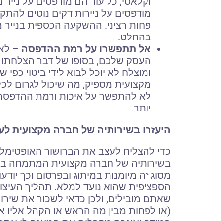
וקלאסי, כל עוד הם מודפסים על נייר 
מודפסים על ניירות דקים נוטים להת
פחות רציני. ההשקעה הכספית בנייר 
בהחלט.
אל תתפשרו על רמת ההדפסה
– לא 
העסק שלכם, בסופו של דבר הצלחתו 
ומוצלח לא יוכל לבוא לידי ביטוי כפ
מקצועית מספיק, מה שיכול לגרום לכל
לא להתפשר על איכות ורמת ההדפסה,
יותר.
היעזרו בשירותיה של חברה מקצועית לעי
כדי להצליח לעצב את הברושור האופטימלי
בשירותיה של חברה מקצועית המתמחה בעיצ
מסוג זה מיומנות במיתוג ובפרסום וכך יו
הספציפית שהוא נועד למלא. תהליך העיצו
שאתם מובילים, ולכן כדאי לשכור את שיר
(או לפחות מבין מה הראש או הקהל אליו א