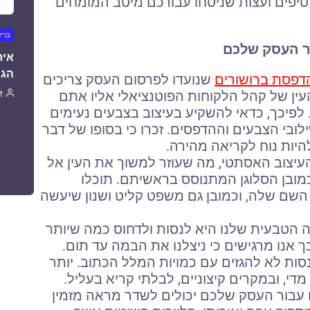
טיפים ועצות שניסחו עבורכם מיטב המומחים
ברי
ור העסק שלכם
איר
הגו
דפסת ברושורים
שנועדו לפרסום העסק צריכים
ין של קהל הלקוחות הפוטנציאלי אליו אתם
t
לפיכך, כדאי להשקיע בעיצוב בצבעים נעימים
ובי הצבעים וההדפסים. זכרו כי בסופו של דבר
היות נוח לקריאה מהירה.
יצוב האסתטי, מה שעוזר למשוך את העין אל
מובן הסלוגן המתנוסס בראשיתם. תוכלו
השם שלה, וכמובן גם משפט קליט ושנון שיעשה
 הטבעית שלנו היא לנסות ולדחוס כמה שיותר
 אנו מרגישים כי ניצלנו את הבמה עד תום.
סות לא להגזים עם כמויות המלל הכתוב. יותר
י, ובמקרים קיצוניים, לבלתי קריא בעליל.
 עבור העסק שלכם יכולים לשדר מראה מזמין