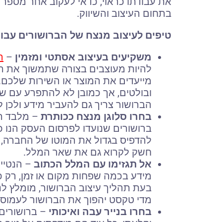
את עבודתו כראוי, כדאי לעקוב אחר מספר 
בתחום העיצוב והשיווק.
טיפים לעיצוב מנצח של הברושורים עב
משקיעים בעיצוב אסתטי ומזמין
–
ה
להיות מעוצבים בצורה שתמשוך את הע
מייעדים את המוצר או השירות שלכם. 
ובולטים, אך כמובן לא להתפרע עם שיל
הברושור צריך גם להעביר מידע ולכן ל
בחרו סלוגן מנצח ככותרת
– מלבד הע
ברושורים שנועדו לפרסום העסק הנו כ
להדפיס בגדול את המוטו של החברה, 
חשק לקרוא גם את שאר המלל.
אל תגזימו עם המלל הכתוב
– הנטייה
מידע בכמה שפחות מקום או זמן, רק כך
בעת תהליך עיצוב הברושור, מומלץ לנ
מדי טקסט יהפוך את הברושור לעמוס מד
בחרו בנייר עבה ואיכותי
– ברושורים