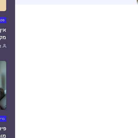
LOG
איך
מקצ
t
ברי
פיז
מומ