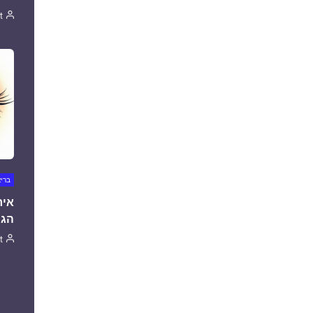
t
ברי
איר
הגו
t