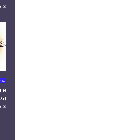
t
ברי
איר
הגו
t