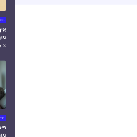
LOG
איך
מקצ
t
ברי
פיז
מומ