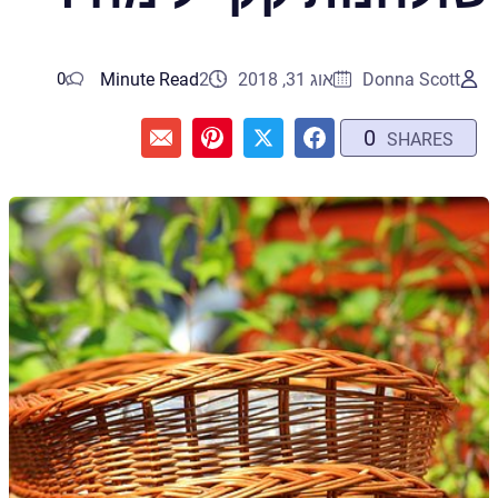
Donna Scott
אוג 31, 2018
2
Minute Read
0
0
SHARES