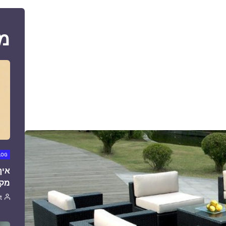
מ
LOG
איך
מקצ
t