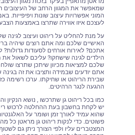
מראטן מתאפיין בעיקר בזכות מגוון העיצוב
שמאפשר את המגוון הרחב של העיצובים ה
המוני אפשרויות עיצוב שונות ויפיפייות. בא
לעצכם איזו אווירה שתרצו באמצעות הצבע
על מנת להחליט על ריהוט ועיצוב לגינה 
האישיים שלכם ומה אתם רוצים שיהיה ברי
אתכם? לאירוח אורחים לסעודות גדולות? 
הילדים לגינה שישחקו? עליכם לשאול את ה
שלכם למציאות מכיוון שיתכן שתרצו שולחנו
אתם יודעים שבמידה ותציבו את זה בגינה ש
שבירת הריהוט או שחיקתו. ערכו רשימה כ
ההגעה לנגר הרהיטים.
כמו בכל ריהוט גן שתרכשו , נושא הנקיון ו
יש לקחת בחשבון בעת ההחלטה לרכוש ריהוט
שהוא עמיד לאורך זמן ושומר על האלגנטיו
פשוטים. כדי לנקות ריהוט גן מראטן כל 
המצטברים עליו ולפי הצורך ניתן גם לשטוף