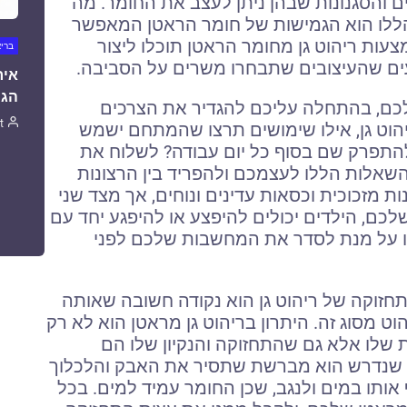
ים והסגנונות שבהן ניתן לעצב את החומר. מה
ללו הוא הגמישות של חומר הראטן המאפשר
מצעות ריהוט גן מחומר הראטן תוכלו ליצור
ברי
ים שהעיצובים שתבחרו משרים על הסביבה.
איר
הגו
שלכם, בהתחלה עליכם להגדיר את הצרכים
t
הוט גן, אילו שימושים תרצו שהמתחם ישמש
להתפרק שם בסוף כל יום עבודה? לשלוח את
שאלות הללו לעצמכם ולהפריד בין הרצונות
ת מזכוכית וכסאות עדינים ונוחים, אך מצד שני
לכם, הילדים יכולים להיפצע או להיפגע יחד עם
זו על מנת לסדר את המחשבות שלכם לפני
התחזוקה של ריהוט גן הוא נקודה חשובה שאותה
 מסוג זה. היתרון בריהוט גן מראטן הוא לא רק
ת שלו אלא גם שהתחזוקה והנקיון שלו הם
מה שנדרש הוא מברשת שתסיר את האבק והלכלוך
 אותו במים ולנגב, שכן החומר עמיד למים. בכל