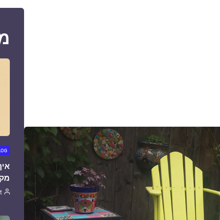
מ
LOG
איך
מקצ
t