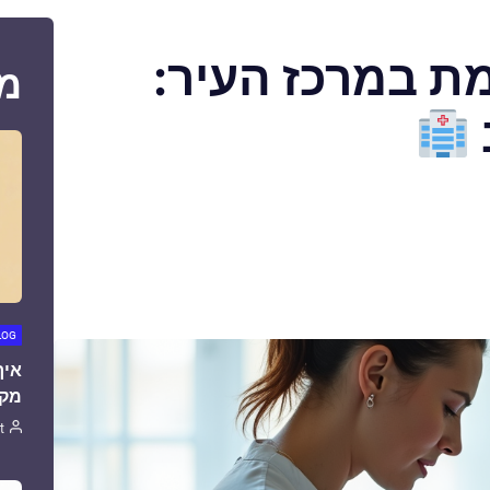
ת במרכז העיר:
מ
LOG
איך
מקצ
t