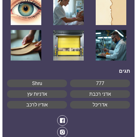
תגים
Shru
777
אדני רכבת
אדניות עץ
אדריכל
אודיו לרכב