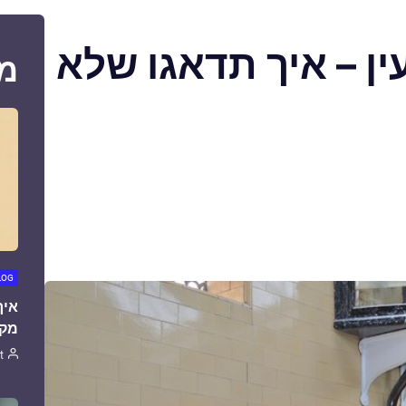
ן – איך תדאגו שלא
מ
LOG
איך
מקצ
t