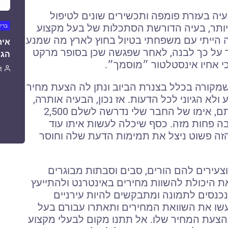
עיה בעזרת פומפה ותכשירים שונים לטיפול
ותר, בעיה הדורשת הסתכלות של בעל מקצוע
ברי
 הייתי עם משפחתי בטיול בחוץ לארץ מה שמנע
איר
 על כך לבנה, לאחר שפגשה שכן בסופר מרקט
הגו
י אחיו אינסטלטור ״מוסמך״.
t
מקורה בכלל בצנרת הביוב ונתן לה הצעת מחיר
. מחיר מופקע ולא הגיוני לכל הדעות. אז נכון, הבעיה אותרה,
נפתרה תוך זמן קצר יחסית אך כמו ששמעתם, אימו של החבר שלי נדרשה לשלם 2,500
 פחות מזה. כסף שיכלה לעשות איתו עוד
ה פשוט ניצל את תמימות הדעת שלה וחוסר
וצעירים להם הורים, סבים וסבתות מבוגרים
את היכולת להשוות מחירים באינטרנט ולהתייעץ
כנסים לתמונה ומתבקשים להיות עירניים
שו את השוואת המחירים ותאתרו עבורם בעל
 בהצעת המחיר שלו. אל תתנו מקום לבעלי מקצוע