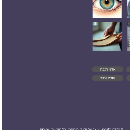
אדני רכבת
אודיו לרכב
© 2024 postx | עוצב על ידי דן סימונס | כל הזכויות שמורות