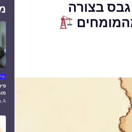
 גבס בצורה
מ
מהמומחים
ברי
פיז
מומ
t