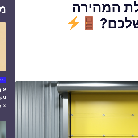
לת המהירה
מ
שלכם?
LOG
איך
מקצ
t