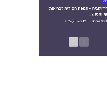
אות
ידולוגיה – המפה הסודית לבריאות
ף והנפש…
Donna Scot
דצמ 25, 2024
Next
Previous